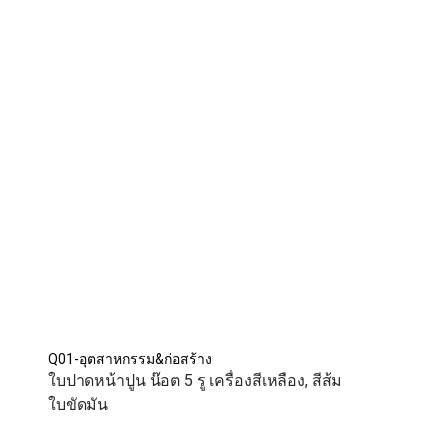
Q01-อุตสาหกรรม&ก่อสร้าง
ใบปาดหน้าปูน น๊อต 5 รู เครื่องสีเหลือง, สีส้ม
ใบขัดมัน