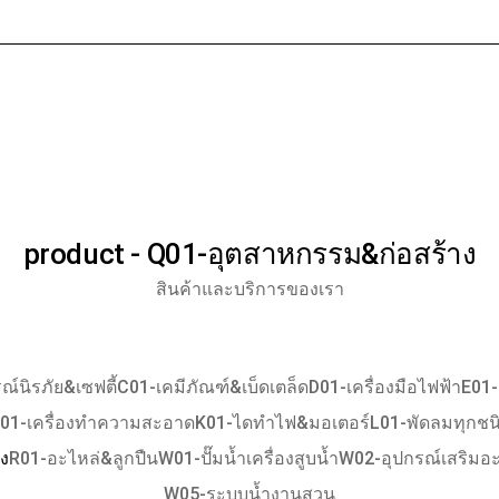
หน้าแรก
เกี่ยวกับเร
product - Q01-อุตสาหกรรม&ก่อสร้าง
สินค้าและบริการของเรา
ณ์นิรภัย&เซฟตี้
C01-เคมีภัณฑ์&เบ็ดเตล็ด
D01-เครื่องมือไฟฟ้า
E01-
01-เครื่องทำความสะอาด
K01-ไดทำไฟ&มอเตอร์
L01-พัดลมทุกชน
ง
R01-อะไหล่&ลูกปืน
W01-ปั๊มน้ำเครื่องสูบน้ำ
W02-อุปกรณ์เสริมอะไ
W05-ระบบน้ำงานสวน