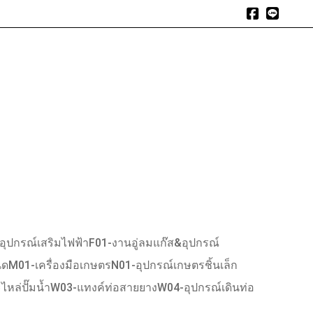
expand_more
expand_more
expand_more
า
สินค้า
สินค้าแนะนำ
บทความ
อัลบัมรีวิว
ติดต่อเรา
อุปกรณ์เสริมไฟฟ้า
F01-งานอู่ลมแก๊ส&อุปกรณ์
ิด
M01-เครื่องมือเกษตร
N01-อุปกรณ์เกษตรชิ้นเล็ก
หล่ปั๊มน้ำ
W03-แทงค์ท่อสายยาง
W04-อุปกรณ์เดินท่อ