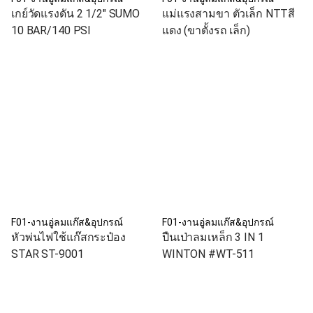
เกย์วัดแรงดัน 2 1/2" SUMO
แม่แรงสามขา ตัวเล็ก NTTสี
10 BAR/140 PSI
แดง (ขาตั้งรถ เล็ก)
F01-งานอู่ลมแก๊ส&อุปกรณ์
F01-งานอู่ลมแก๊ส&อุปกรณ์
หัวพ่นไฟใช้แก๊สกระป๋อง
ปืนเป่าลมเหล็ก 3 IN 1
STAR ST-9001
WINTON #WT-511