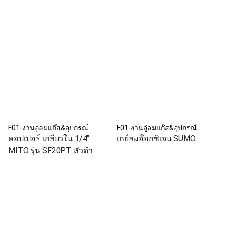
F01-งานอู่ลมแก๊ส&อุปกรณ์
F01-งานอู่ลมแก๊ส&อุปกรณ์
คอปเปอร์ เกลียวใน 1/4"
เกย์ลมอ๊อกซิเจน SUMO
MITO รุ่น SF20PT หัวดำ