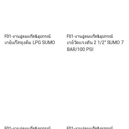
F01-งานอู่ลมแก๊ส&อุปกรณ์
F01-งานอู่ลมแก๊ส&อุปกรณ์
เกย์แก๊สหุงต้ม LPG SUMO
เกย์วัดแรงดัน 2 1/2" SUMO 7
BAR/100 PSI
F01-งานอู่ลมแก๊ส&อุปกรณ์
F01-งานอู่ลมแก๊ส&อุปกรณ์