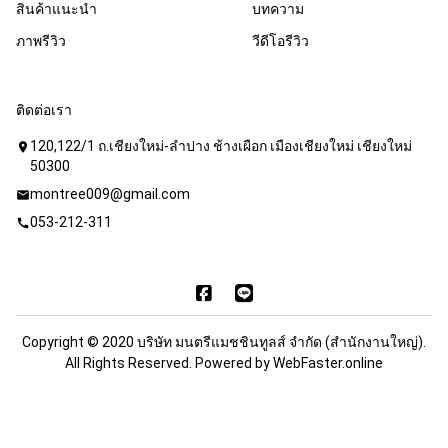
สินค้าแนะนำ
บทความ
ภาพรีวิว
วีดีโอรีวิว
ติดต่อเรา
120,122/1 ถ.เชียงใหม่-ลำปาง ช้างเผือก เมืองเชียงใหม่ เชียงใหม่
location_on
50300
montree009@gmail.com
mail
053-212-311
call
Copyright © 2020 บริษัท มนตรีแมชชินทูลส์ จำกัด (สำนักงานใหญ่).
All Rights Reserved. Powered by
WebFaster.online