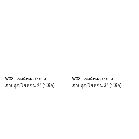
W03-แทงค์ท่อสายยาง
W03-แทงค์ท่อสายยาง
สายดูด ไฮล่อน 2" (ปลีก)
สายดูด ไฮล่อน 3" (ปลีก)