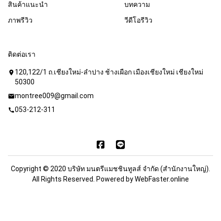
สินค้าแนะนำ
บทความ
ภาพรีวิว
วีดีโอรีวิว
ติดต่อเรา
120,122/1 ถ.เชียงใหม่-ลำปาง ช้างเผือก เมืองเชียงใหม่ เชียงใหม่
location_on
50300
montree009@gmail.com
mail
053-212-311
call
Copyright © 2020 บริษัท มนตรีแมชชินทูลส์ จำกัด (สำนักงานใหญ่).
All Rights Reserved. Powered by
WebFaster.online