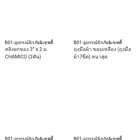
B01-อุปกรณ์นิรภัย&เซฟตี้
B01-อุปกรณ์นิรภัย&เซฟตี้
สลิงยกของ 3" x 2 ม.
ถุงมือผ้า ขอบเหลือง (ถุงมือ
CHAMICO (3ตัน)
ผ้า7ขีด) หนาสุด
B01-อุปกรณ์นิรภัย&เซฟตี้
B01-อุปกรณ์นิรภัย&เซฟตี้