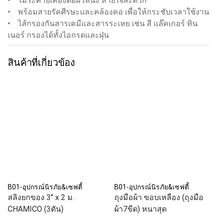
• ไม่ระคายเคืองต่อผิวหนัง หายใจสะดวก
• พร้อมสายรัคศีรษะและคล้องคอ เพื่อให้กระชับเวลาใช้งาน
• ไส้กรองกันสารเคมีและสารระเหย เช่น สี แล๊คเกอร์ ทิน
เนอร์ กรองได้ทั้งไอกรดและฝุ่น
สินค้าที่เกี่ยวข้อง
B01-อุปกรณ์นิรภัย&เซฟตี้
B01-อุปกรณ์นิรภัย&เซฟตี้
สลิงยกของ 3" x 2 ม.
ถุงมือผ้า ขอบเหลือง (ถุงมือ
CHAMICO (3ตัน)
ผ้า7ขีด) หนาสุด