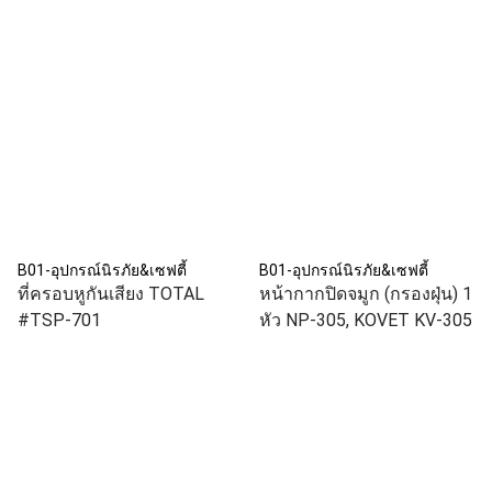
B01-อุปกรณ์นิรภัย&เซฟตี้
B01-อุปกรณ์นิรภัย&เซฟตี้
ที่ครอบหูกันเสียง TOTAL
หน้ากากปิดจมูก (กรองฝุ่น) 1
#TSP-701
หัว NP-305, KOVET KV-305