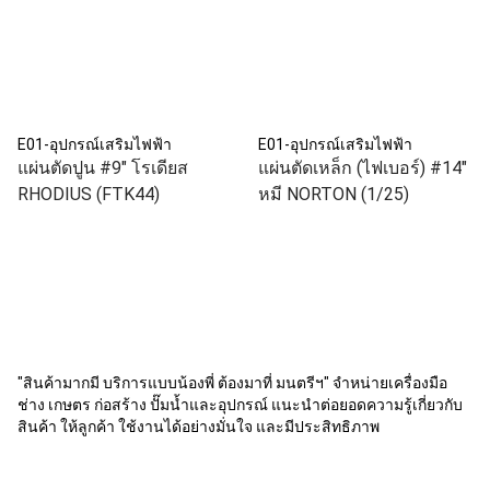
E01-อุปกรณ์เสริมไฟฟ้า
E01-อุปกรณ์เสริมไฟฟ้า
แผ่นตัดปูน #9" โรเดียส
แผ่นตัดเหล็ก (ไฟเบอร์) #14"
RHODIUS (FTK44)
หมี NORTON (1/25)
"สินค้ามากมี บริการแบบน้องพี่ ต้องมาที่ มนตรีฯ" จำหน่ายเครื่องมือ
ช่าง เกษตร ก่อสร้าง ปั๊มน้ำและอุปกรณ์ แนะนำต่อยอดความรู้เกี่ยวกับ
สินค้า ให้ลูกค้า ใช้งานได้อย่างมั่นใจ และมีประสิทธิภาพ