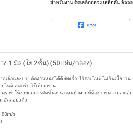
สำหรับงาน ตัดเหล็กกลวง เหล็กตัน อัลล
แชท
ง 1 มิล (ใย 2ชั้น) (50แผ่น/กล่อง)
ดเล็กและบาง ตัดงานหนักได้ดี ตัดเร็ว ไร้รอยไหม้ ไม่กินเนื้องาน
้รอยไหม้ คมกริบ ไร้เทียมทาน
ิเมตร ทำให้ง่ายแก่การตัดชิ้นงาน แม่นยำตามที่ต้องการความละเอี
ัน อัลลอยสตีล
M 80m/s
m)