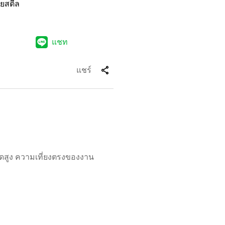
อยสตีล
แชท
share
แชร์
ยดสูง ความเที่ยงตรงของงาน