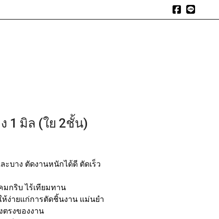
expand_more
expand_more
expand_more
า
สินค้า
สินค้าแนะนำ
บทความ
อัลบัมรีวิว
ติดต่อเรา
 1 มิล (ใย 2ชั้น)
ละบาง ตัดงานหนักได้ดี ตัดเร็ว
้ คมกริบ ไร้เทียมทาน
ให้ง่ายแก่การตัดชิ้นงาน แม่นยำ
่ยงตรงของงาน