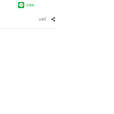
แชท
share
แชร์