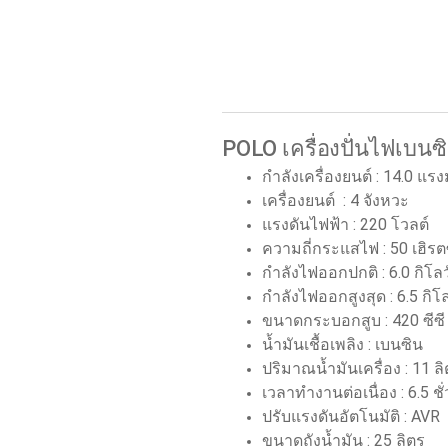
POLO เครื่องปั่นไฟเบน
กำลังเครื่องยนต์
:
14.0 แรง
เครื่องยนต์
: 4
จังหวะ
แรงดันไฟฟ้า
:
220 โวลต์
ความถี่กระแสไฟ
:
50 เฮิรต
กำลังไฟออกปกติ
:
6.0 กิโลว
กำลังไฟออกสูงสุด
:
6.5 กิโ
ขนาดกระบอกสูบ
:
420 ซีซี
น้ำมันเชื้อเพลิง
:
เบนซิน
ปริมาณน้ำมันเครื่อง
:
11 ลิ
เวลาทำงานต่อเนื่อง
:
6.5 ชั
ปรับแรงดันอัตโนมัติ
: AVR
ขนาดถังน้ำมัน
:
25 ลิตร