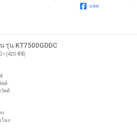
แชท
ซิน รุ่น KT7500GDDC
ม้า
(
420 ซีซี
)
ซ์
ัตต์
ลวัตต์
ตร
่วโมง