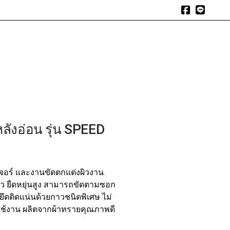
expand_more
expand_more
expand_more
า
สินค้า
สินค้าแนะนำ
บทความ
อัลบัมรีวิว
ติดต่อเรา
ังอ่อน รุ่น SPEED
เจอร์ และงานขัดตกแต่งผิวงาน
ัว ยืดหยุ่นสูง สามารถขัดตามซอก
ดี ยึดติดแน่นด้วยกาวชนิดพิเศษ ไม่
ใช้งาน ผลิตจากผ้าทรายคุณภาพดี