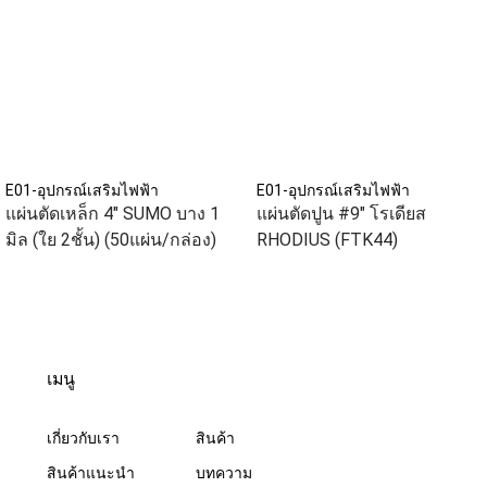
E01-อุปกรณ์เสริมไฟฟ้า
E01-อุปกรณ์เสริมไฟฟ้า
แผ่นตัดเหล็ก 4" SUMO บาง 1
แผ่นตัดปูน #9" โรเดียส
มิล (ใย 2ชั้น) (50แผ่น/กล่อง)
RHODIUS (FTK44)
เมนู
เกี่ยวกับเรา
สินค้า
สินค้าแนะนำ
บทความ