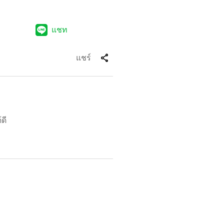
แชท
share
แชร์
ดี