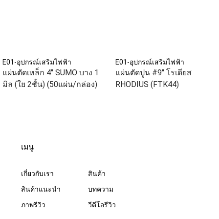
E01-อุปกรณ์เสริมไฟฟ้า
E01-อุปกรณ์เสริมไฟฟ้า
แผ่นตัดเหล็ก 4" SUMO บาง 1
แผ่นตัดปูน #9" โรเดียส
มิล (ใย 2ชั้น) (50แผ่น/กล่อง)
RHODIUS (FTK44)
เมนู
เกี่ยวกับเรา
สินค้า
สินค้าแนะนำ
บทความ
ภาพรีวิว
วีดีโอรีวิว