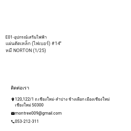
E01-อุปกรณ์เสริมไฟฟ้า
แผ่นตัดเหล็ก (ไฟเบอร์) #14"
หมี NORTON (1/25)
ติดต่อเรา
120,122/1 ถ.เชียงใหม่-ลำปาง ช้างเผือก เมืองเชียงใหม่
location_on
เชียงใหม่ 50300
montree009@gmail.com
mail
053-212-311
call